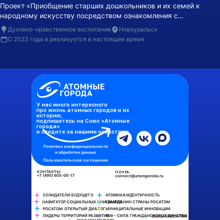
Проект «Приобщение старших дошкольников и их семей к
народному искусству посредством ознакомления с
мастерством народных промыслов родного края» реализуется
Духовно-нравственное воспитание
Новоуральск
в детском саду №42 «Василёк» г. Новоуральска.
С 2023 года и реализуется в настоящее время
У нас много интересного
про жизнь атомных городов и их
историю,
подпишитесь на Союз «Атомные
города»
и следите за нашими новостями
Политика конфиденциальности
и обработки данных
Пользовательское соглашение
КОНТАКТЫ:
ПОЧТА:
+7 (495) 605-00-17
connect@atomgoroda.ru
СОЗИДАТЕЛИ БУДУЩЕГО
АТОМНАЯ ИДЕНТИЧНОСТЬ
НАВИГАТОР СОЦИАЛЬНЫХ ИНИЦИАТИВ
ГРАЖДАНИН СТРАНЫ РОСАТОМ
РОСАТОМ: ОТКРЫТЫЙ ДИАЛОГ
МУНИЦИПАЛЬНЫЕ ИННОВАЦИИ
ЛИДЕРЫ ТЕРРИТОРИЙ РАЗВИТИЯ
809 – СИЛА ГРАЖДАНСКОГО ЕДИНСТВА
СЕМЬЯ-РОСАТОМ