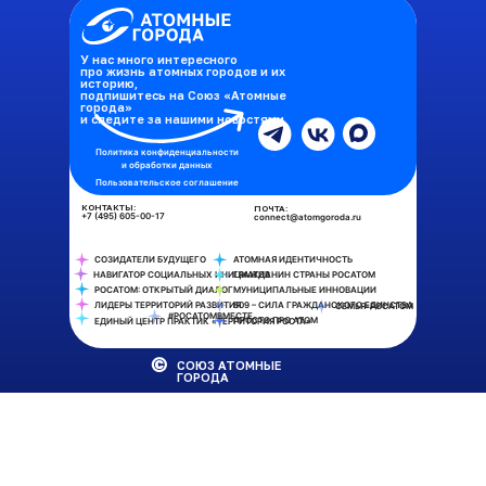
У нас много интересного
про жизнь атомных городов и их
историю,
подпишитесь на Союз «Атомные
города»
и следите за нашими новостями
Политика конфиденциальности
и обработки данных
Пользовательское соглашение
КОНТАКТЫ:
ПОЧТА:
+7 (495) 605-00-17
connect@atomgoroda.ru
СОЗИДАТЕЛИ БУДУЩЕГО
АТОМНАЯ ИДЕНТИЧНОСТЬ
НАВИГАТОР СОЦИАЛЬНЫХ ИНИЦИАТИВ
ГРАЖДАНИН СТРАНЫ РОСАТОМ
РОСАТОМ: ОТКРЫТЫЙ ДИАЛОГ
МУНИЦИПАЛЬНЫЕ ИННОВАЦИИ
ЛИДЕРЫ ТЕРРИТОРИЙ РАЗВИТИЯ
809 – СИЛА ГРАЖДАНСКОГО ЕДИНСТВА
СЕМЬЯ-РОСАТОМ
#РОСАТОМВМЕСТЕ
ПРОСТО ПРО АТОМ
ЕДИНЫЙ ЦЕНТР ПРАКТИК «ТЕРРИТОРИЯ РОСТА»
СОЮЗ АТОМНЫЕ
ГОРОДА