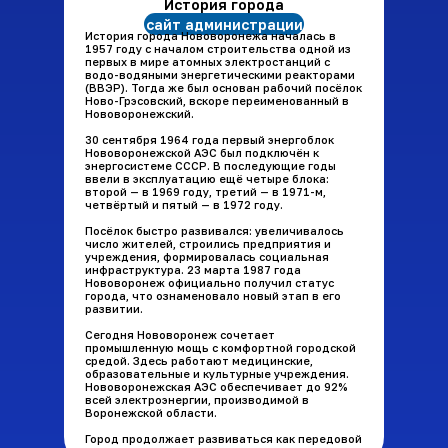
История города
сайт администрации
История города Нововоронежа началась в
1957 году с началом строительства одной из
первых в мире атомных электростанций с
водо-водяными энергетическими реакторами
(ВВЭР). Тогда же был основан рабочий посёлок
Ново-Грэсовский, вскоре переименованный в
Нововоронежский.
30 сентября 1964 года первый энергоблок
Нововоронежской АЭС был подключён к
энергосистеме СССР. В последующие годы
ввели в эксплуатацию ещё четыре блока:
второй — в 1969 году, третий — в 1971-м,
четвёртый и пятый — в 1972 году.
Посёлок быстро развивался: увеличивалось
число жителей, строились предприятия и
учреждения, формировалась социальная
инфраструктура. 23 марта 1987 года
Нововоронеж официально получил статус
города, что ознаменовало новый этап в его
развитии.
Сегодня Нововоронеж сочетает
промышленную мощь с комфортной городской
средой. Здесь работают медицинские,
образовательные и культурные учреждения.
Нововоронежская АЭС обеспечивает до 92%
всей электроэнергии, производимой в
Воронежской области.
Город продолжает развиваться как передовой