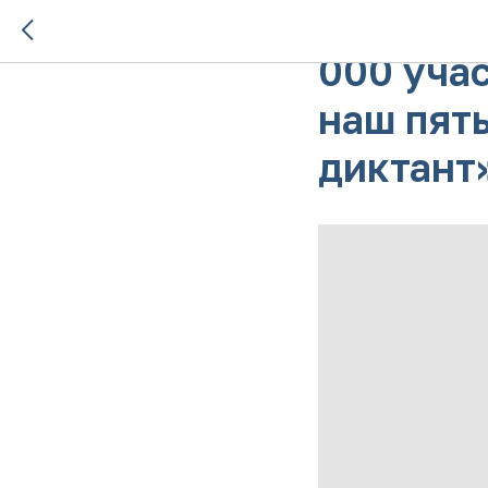
Более 1
000 уча
наш пят
диктант