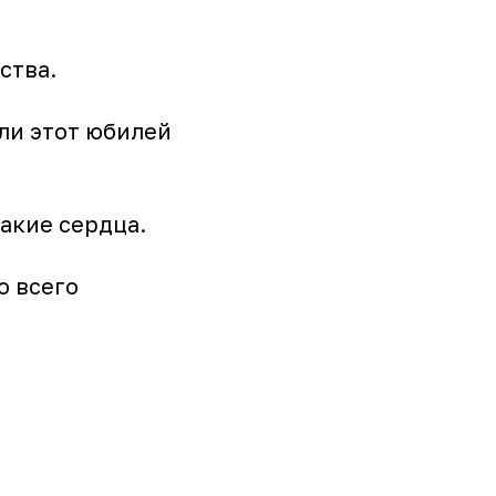
ства.
али этот юбилей
такие сердца.
о всего