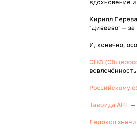
вдохновение и
Кирилл Перева
"Дивеево" — за
И, конечно, о
ОНФ (Общеросс
вовлечённость
Российскому о
Таврида АРТ
— 
Ледокол знани