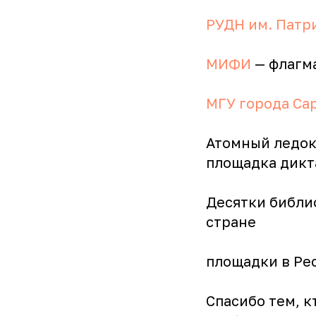
РУДН им. Патр
МИФИ
— флагм
МГУ города Са
Атомный ледок
площадка дикт
Десятки библи
стране
площадки в Ре
Спасибо тем, к