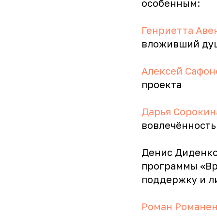
особенным:
Генриетта Аве
вложивший душ
Алексей Сафоно
проекта
Дарья Сорокин
вовлечённость
Денис Диденко
программы «Вр
поддержку и л
Роман Романен