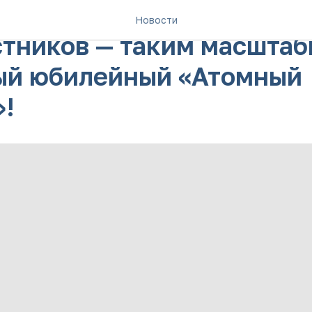
50 очных площадок и бол
Новости
стников — таким масштаб
ый юбилейный «Атомный
»!