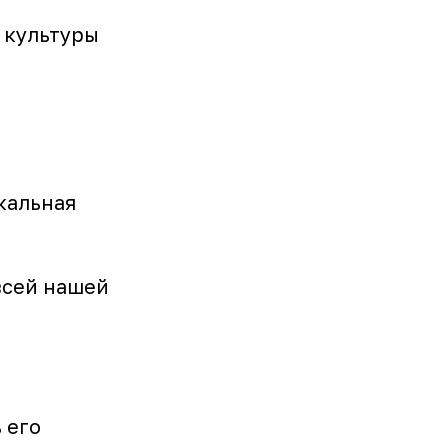
 культуры
кальная
всей нашей
 его