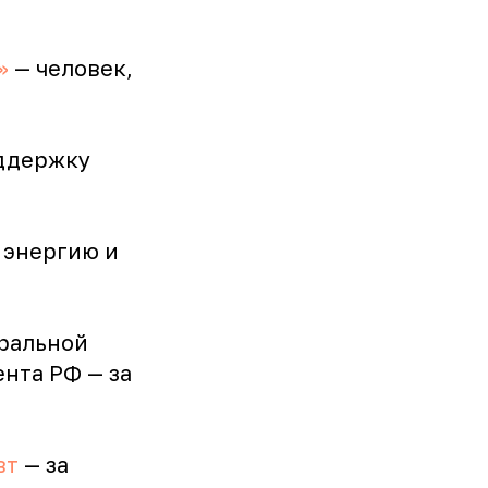
»
— человек,
оддержку
 энергию и
еральной
нта РФ — за
вт
— за