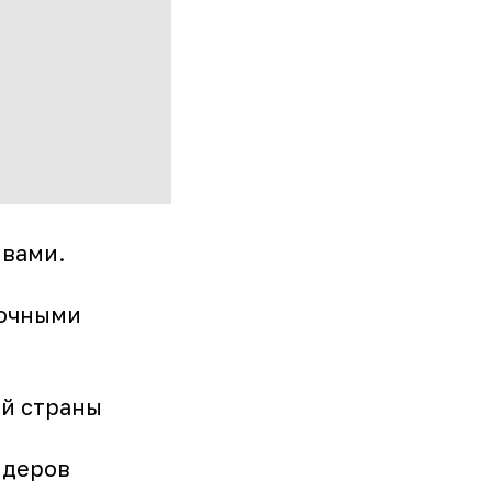
 вами.
 очными
й страны
идеров