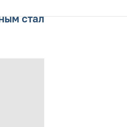
ее 120
ным стал