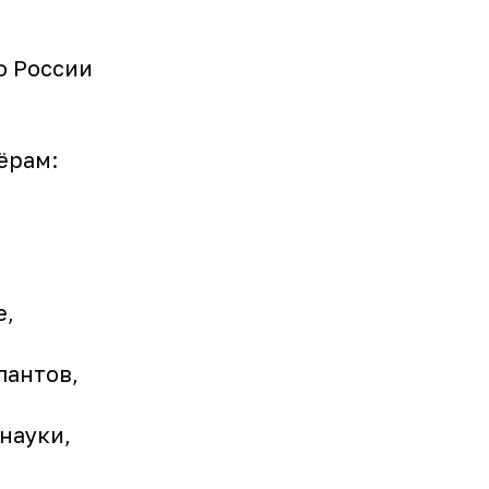
о России
ёрам:
е,
лантов,
науки,