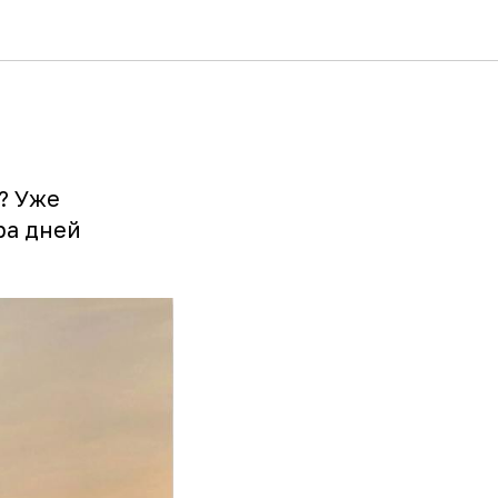
? Уже
ра дней