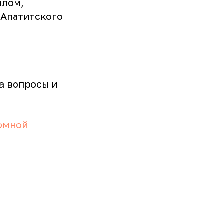
плом,
 Апатитского
на вопросы и
томной