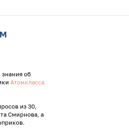
ым
 знания об
ники
Атомкласса
росов из 30,
та Смирнова, а
оприков.