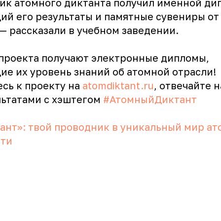
ик атомного диктанта получил именной ди
й его результаты и памятные сувениры от
— рассказали в учебном заведении.
 проекта получают электронные дипломы,
е их уровень знаний об атомной отрасли!
сь к проекту на
atomdiktant.ru
, отвечайте 
льтатами с хэштегом
#АтомныйДиктант
ант»: твой проводник в уникальный мир а
ти