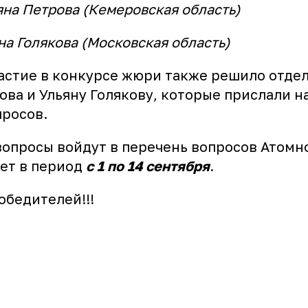
яна Петрова (Кемеровская область)
на Голякова (Московская область)
частие в конкурсе жюри также решило отде
ова и Ульяну Голякову, которые прислали 
просов.
вопросы войдут в перечень вопросов Атомно
ет в период
с 1 по 14 сентября
.
обедителей!!!