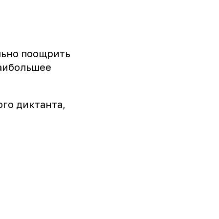
льно поощрить
наибольшее
го диктанта,