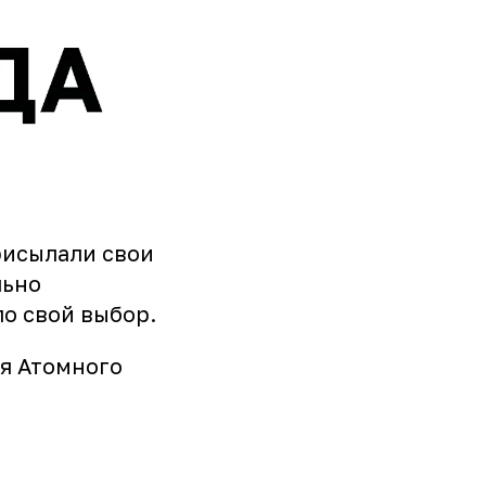
присылали свои
льно
о свой выбор.
я Атомного