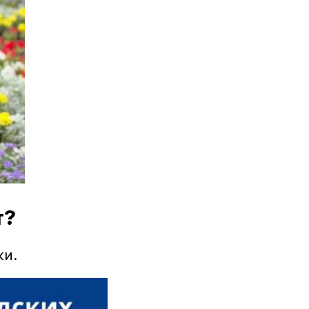
т?
ки.