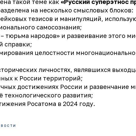
ена такой теме как
«Русский суперэтнос п
азделена на несколько смысловых блоков:
ейковых тезисов и манипуляций, использу
ионального самосознания;
 – тюрьма народов» и развеивание этого м
й справки;
мирования целостности многонационально
сторических личностях, являвшихся выходц
ных к России территорий;
учных достижениях России и развенчание м
ё технологического развития;
тижения Росатома в 2024 году.
ОВОСТИ