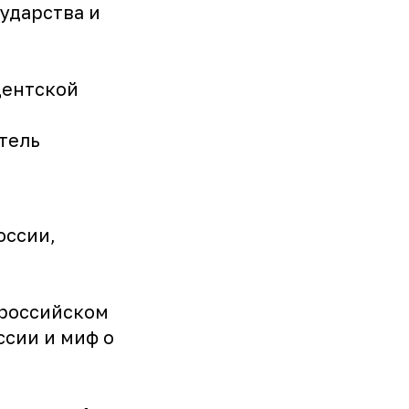
ударства и
дентской
тель
оссии,
 российском
ссии и миф о