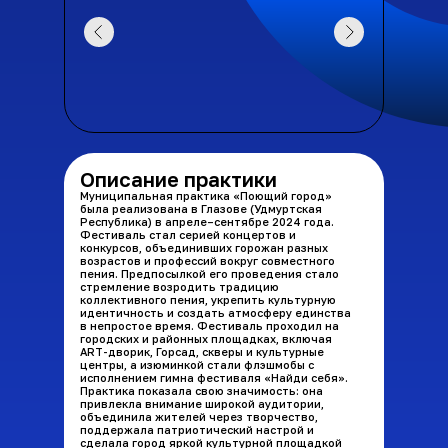
Описание практики
Муниципальная практика «Поющий город»
была реализована в Глазове (Удмуртская
Республика) в апреле–сентябре 2024 года.
Фестиваль стал серией концертов и
конкурсов, объединивших горожан разных
возрастов и профессий вокруг совместного
пения. Предпосылкой его проведения стало
стремление возродить традицию
коллективного пения, укрепить культурную
идентичность и создать атмосферу единства
в непростое время. Фестиваль проходил на
городских и районных площадках, включая
ART-дворик, Горсад, скверы и культурные
центры, а изюминкой стали флэшмобы с
исполнением гимна фестиваля «Найди себя».
Практика показала свою значимость: она
привлекла внимание широкой аудитории,
объединила жителей через творчество,
поддержала патриотический настрой и
сделала город яркой культурной площадкой