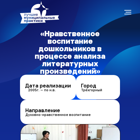
«Нравственное
воспитание
дошкольников в
процессе анализа
литературных
произведений»
Дата реализации
Город
2005г. — по н.в.
Трёхгорный
Направление
Духовно-нравственное воспитание