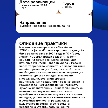
Дата реализации
Город
Июнь – июль 2024
Лесной
год.
Направление
Духовно-нравственное воспитание
Описание практики
Муниципальная практика «Семейная
ЭТНОэстафета «Колесо народных традиций»
была реализована в 2024 году в ГО «Город
Лесной» Свердловской области. Проект
объединил семьи разных поколений для
изучения культуры народов Урала и России
через творчество, совместные мероприятия и
онлайн-презентации. Предпосылкой стала
необходимость сохранения и популяризации
этнокультурного наследия в условиях
глобализации, роста интереса к
национальным традициям и обозначенной на
государственном уровне приоритетности
духовно-нравственных ценностей. Практика
показала высокую значимость: семьи
приобщились к изучению культуры соседних
народов, укрепились межпоколенческие связи
и семейные ценности, расширилось
культурное пространство города, а
библиотека утвердилась как центр