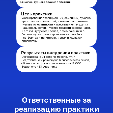
этнокультурного взаимодействия.
Цель практики
Формирование традиционных, семейных, духовно-
нравственных ценностей, а именно: воспитание
чувства толерантности к представителям других
национальностей, чувства гордости за свой народ
и его культуру среди семей, проживающих в г.
Лесном, путем транслирования на онлайн –
платформах и на интерактивных площадках
библиотеки
Результаты внедрения практики
Организовано 14 офлайн-мероприятий
Подготовлено и размещено 6 видеовизиток семей,
общее число просмотров превысило 12 000.
Вовлечено 463 участника
Ответственные за
реализацию практики