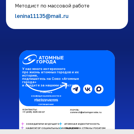
Методист по массовой работе
lenina11135@mail.ru
У нас много интересного
про жизнь атомных городов и их
историю,
подпишитесь на Союз «Атомные
города»
и следите за нашими новостями
Политика
конфиденциальности и
обработки данных
Пользовательское
соглашение
КОНТАКТЫ:
ПОЧТА:
+7 (495) 605-00-17
connect@atomgoroda.ru
СОЗИДАТЕЛИ БУДУЩЕГО
АТОМНАЯ ИДЕНТИЧНОСТЬ
НАВИГАТОР СОЦИАЛЬНЫХ ИНИЦИАТИВ
ГРАЖДАНИН СТРАНЫ РОСАТОМ
РОСАТОМ: ОТКРЫТЫЙ ДИАЛОГ
МУНИЦИПАЛЬНЫЕ ИННОВАЦИИ