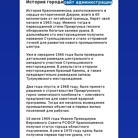
История города
сайт администрации
История Краснокаменска, расположенного в
сердце исторической Даурии, всего в 60
километрах от китайской границы, берёт своё
начало в 1963 году. Именно тогда в
первозданной степи Приаргунья геологи
обнаружили богатые залежи урана. В
дальнейшем это месторождение получило
название Стрельцовское и стало отправной
точкой для развития нового промышленного
центра.
Уже в середине 1966 года была проведена
детальная разведка центрального и
западного участков Стрельцовского
месторождения. В результате открыли
месторождение Красный Камень, а также
предварительно разведали запасы
Тулукуевского месторождения.
Два года спустя, в 1968 году, было принято
решение о строительстве Приаргунского
горно-химического комбината — ключевого
предприятия для советской ядерной
программы. Тогда же началось возведение
промышленных объектов и первых жилых
поселений для рабочих.
16 июля 1969 года Указом Президиума
Верховного Совета РСФСР Краснокаменск
получил статус города областного
подчинения. А уже в 1970 году здесь была
получена первая партия урана, что