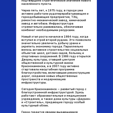
подтвердило стратегическое значение нового
населённого пункта.
Через пять лет, к 1975 году, в городе уже
активно работали рудоперерабатывающие и
горнодобывающие предприятия, ТЭЦ,
ремонтно-механический завод, химический
завод и автобаза. Инфраструктура
стремительно развивалась, обеспечивая
комбинат необходимыми ресурсами.
Новый этап роста начался в 1984 году, когда
вступил в строй второй рудник. Это позволило
значительно увеличить добычу урана и
укрепить экономику города. Параллельно
велось активное строительство социальных
объектов: школ, детских садов, больниц и
спортивных сооружений. В 1986 году открылся
Дворец культуры, ставший центром
общественной и культурной жизни
Краснокаменска, а в 2007 году активно
стартовала масштабная программа
благоустройства, включавшая реконструкцию
дорог, создание новых общественных
пространств и модернизацию
инфраструктуры.
Сегодня Краснокаменск — развитый город с
благоустроенной инфраструктурой. Здесь
работают образовательные и медицинские
учреждения, а также дома культуры «Даурия»
и «Строитель», придающие городу особый
культурный облик.
Город гордится своими выдающимися