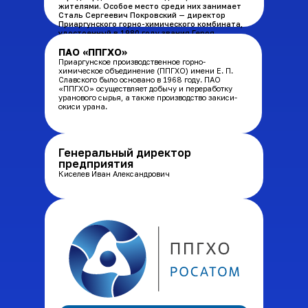
жителями. Особое место среди них занимает
Сталь Сергеевич Покровский — директор
Приаргунского горно-химического комбината,
удостоенный в 1980 году звания Героя
Социалистического Труда за создание
предприятия мирового уровня. Его научное
ПАО «ППГХО»
наследие включает более 130 работ по
Приаргунское производственное горно-
добыче и переработке урана, что
химическое объединение (ППГХО) имени Е. П.
свидетельствует о неоценимом вкладе в
Славского было основано в 1968 году. ПАО
развитие отрасли.
«ППГХО» осуществляет добычу и переработку
уранового сырья, а также производство закиси-
окиси урана.
Генеральный директор
предприятия
Киселев Иван Александрович