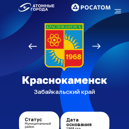
Союз «Атомные
города»
Краснокаменск
Забайкальский край
Статус
Дата
Муниципальный
основания
район
1968 год