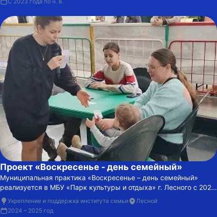
С 2023 года по н. в.
Проект «Воскресенье - день семейный»
Муниципальная практика «Воскресенье – день семейный»
реализуется в МБУ «Парк культуры и отдыха» г. Лесного с 2024
года и направлена на организацию регулярного семейного
Укрепление и поддержка института семьи
Лесной
досуга.
2024 – 2025 год