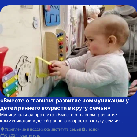
«Вместе о главном: развитие коммуникации у
детей раннего возраста в кругу семьи»
Муниципальная практика «Вместе о главном: развитие
коммуникации у детей раннего возраста в кругу семьи»
реализуется в городском округе Лесной с 2024 года.
Укрепление и поддержка института семьи
Лесной
С 2024 года по н. в.