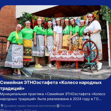
Семейная ЭТНОэстафета «Колесо народных
традиций»
Муниципальная практика «Семейная ЭТНОэстафета «Колесо
народных традиций» была реализована в 2024 году в ГО
«Город Лесной» Свердловской области.
Духовно-нравственное воспитание
Лесной
Июнь – июль 2024 год.