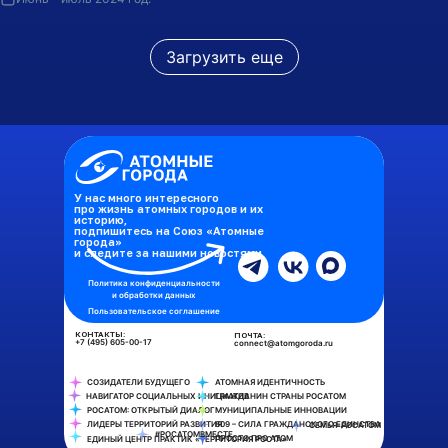
Загрузить еще
У нас много интересного
про жизнь атомных городов и их
историю,
подпишитесь на Союз «Атомные
города»
и следите за нашими новостями
Политика конфиденциальности
и обработки данных
Пользовательское соглашение
КОНТАКТЫ:
ПОЧТА:
+7 (495) 605-00-17
connect@atomgoroda.ru
СОЗИДАТЕЛИ БУДУЩЕГО
АТОМНАЯ ИДЕНТИЧНОСТЬ
НАВИГАТОР СОЦИАЛЬНЫХ ИНИЦИАТИВ
ГРАЖДАНИН СТРАНЫ РОСАТОМ
РОСАТОМ: ОТКРЫТЫЙ ДИАЛОГ
МУНИЦИПАЛЬНЫЕ ИННОВАЦИИ
ЛИДЕРЫ ТЕРРИТОРИЙ РАЗВИТИЯ
809 – СИЛА ГРАЖДАНСКОГО ЕДИНСТВА
СЕМЬЯ-РОСАТОМ
#РОСАТОМВМЕСТЕ
ПРОСТО ПРО АТОМ
ЕДИНЫЙ ЦЕНТР ПРАКТИК «ТЕРРИТОРИЯ РОСТА»