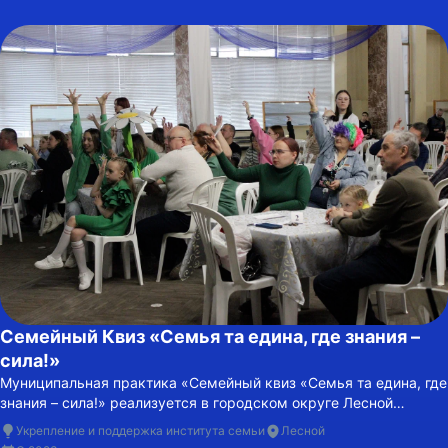
Семейный Квиз «Семья та едина, где знания –
сила!»
Муниципальная практика «Семейный квиз «Семья та едина, где
знания – сила!» реализуется в городском округе Лесной
Свердловской области с 2023 года и стала новой формой
Укрепление и поддержка института семьи
Лесной
интеллектуально-развлекательного досуга для семей.